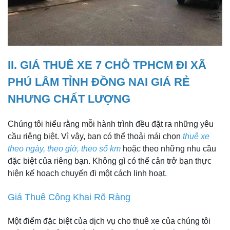
II. GIÁ THUÊ XE 7 CHỖ TPHCM ĐI XÃ
PHÚ LÂM TỈNH ĐỒNG NAI GIÁ RẺ
NHƯNG CHẤT LƯỢNG
Chúng tôi hiểu rằng mỗi hành trình đều đặt ra những yêu
cầu riêng biệt. Vì vậy, bạn có thể thoải mái chọn
thuê xe
theo ngày, theo giờ, theo số km
hoặc theo những nhu cầu
đặc biệt của riêng bạn. Không gì có thể cản trở bạn thực
hiện kế hoạch chuyến đi một cách linh hoạt.
Giá Thuê Công Khai Rõ Ràng
Một điểm đặc biệt của dịch vụ cho thuê xe của chúng tôi