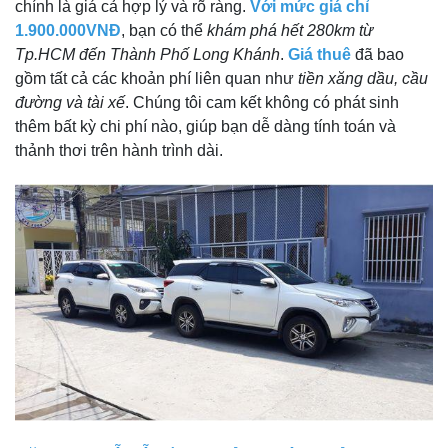
chính là giá cả hợp lý và rõ ràng.
Với mức giá chỉ
1.900.000VNĐ
, bạn có thể
khám phá hết 280km từ
Tp.HCM đến Thành Phố Long Khánh
.
Giá thuê
đã bao
gồm tất cả các khoản phí liên quan như
tiền xăng dầu, cầu
đường và tài xế
. Chúng tôi cam kết không có phát sinh
thêm bất kỳ chi phí nào, giúp bạn dễ dàng tính toán và
thảnh thơi trên hành trình dài.