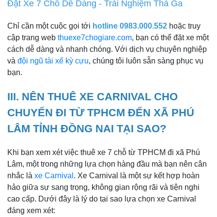
Đặt Xe 7 Chỗ Dễ Dàng - Trải Nghiệm Thả Ga
Chỉ cần một cuộc gọi tới
hotline 0983.000.552
hoặc truy
cập trang web
thuexe7chogiare.com
, bạn có thể đặt xe một
cách dễ dàng và nhanh chóng. Với dịch vụ chuyên nghiệp
và
đội ngũ tài xế kỳ cựu
, chúng tôi luôn sẵn sàng phục vụ
bạn.
III. NÊN THUÊ XE CARNIVAL CHO
CHUYẾN ĐI TỪ TPHCM ĐẾN XÃ PHÚ
LÂM TỈNH ĐỒNG NAI TẠI SAO?
Khi bạn xem xét việc thuê xe 7 chỗ từ TPHCM đi xã Phú
Lâm, một trong những lựa chọn hàng đầu mà bạn nên cân
nhắc là
xe Carnival
. Xe Carnival là một sự kết hợp hoàn
hảo giữa sự sang trọng, không gian rộng rãi và tiện nghi
cao cấp. Dưới đây là lý do tại sao lựa chọn xe Carnival
đáng xem xét: