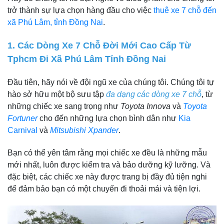
trở thành sự lựa chọn hàng đầu cho việc
thuê xe 7 chỗ đến
xã Phú Lâm, tỉnh Đồng Nai
.
1. Các Dòng Xe 7 Chỗ Đời Mới Cao Cấp Từ
Tphcm Đi Xã Phú Lâm Tỉnh Đồng Nai
Đầu tiên, hãy nói về đội ngũ xe của chúng tôi. Chúng tôi tự
hào sở hữu một bộ sưu tập
đa dạng các dòng xe 7 chỗ
, từ
những chiếc xe sang trọng như
Toyota Innova
và
Toyota
Fortuner
cho đến những lựa chọn bình dân như
Kia
Carnival
và
Mitsubishi Xpander
.
Bạn có thể yên tâm rằng mọi chiếc xe đều là những mẫu
mới nhất, luôn được kiểm tra và bảo dưỡng kỹ lưỡng. Và
đặc biệt, các chiếc xe này được trang bị đầy đủ tiện nghi
để đảm bảo bạn có một chuyến đi thoải mái và tiện lợi.