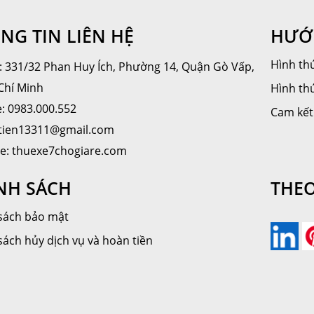
NG TIN LIÊN HỆ
HƯỚ
Hình thứ
ỉ: 331/32 Phan Huy Ích, Phường 14, Quận Gò Vấp,
Chí Minh
Hình th
e: 0983.000.552
Cam kết
 tien13311@gmail.com
e: thuexe7chogiare.com
NH SÁCH
THEO
sách bảo mật
sách hủy dịch vụ và hoàn tiền