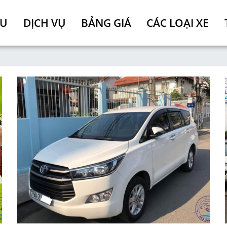
ỆU
DỊCH VỤ
BẢNG GIÁ
CÁC LOẠI XE