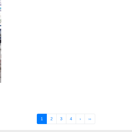
1
2
3
4
›
››