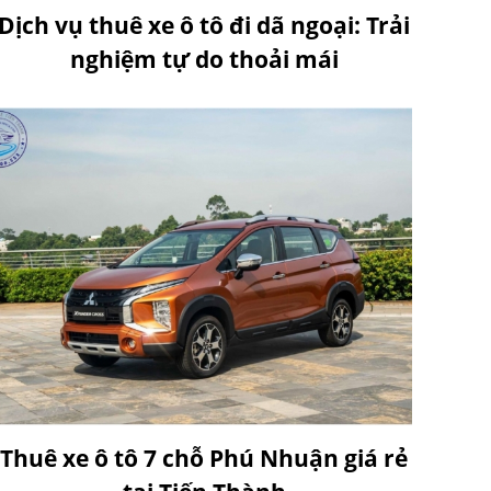
Dịch vụ thuê xe ô tô đi dã ngoại: Trải
nghiệm tự do thoải mái
Thuê xe ô tô 7 chỗ Phú Nhuận giá rẻ