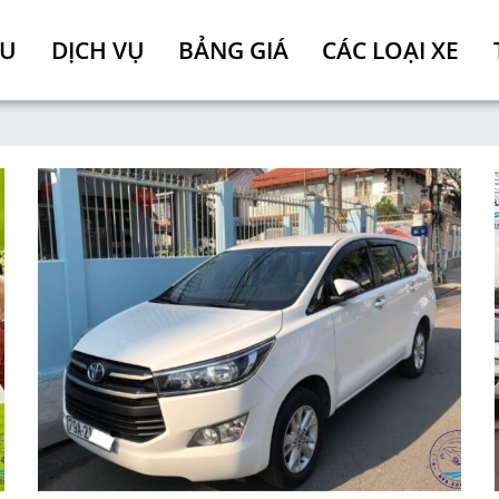
ỆU
DỊCH VỤ
BẢNG GIÁ
CÁC LOẠI XE