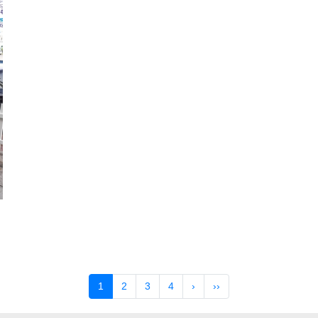
1
2
3
4
›
››