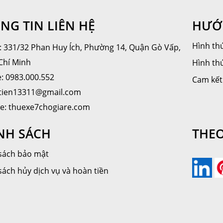
NG TIN LIÊN HỆ
HƯỚ
Hình thứ
ỉ: 331/32 Phan Huy Ích, Phường 14, Quận Gò Vấp,
Chí Minh
Hình th
e: 0983.000.552
Cam kết
 tien13311@gmail.com
e: thuexe7chogiare.com
NH SÁCH
THEO
sách bảo mật
sách hủy dịch vụ và hoàn tiền