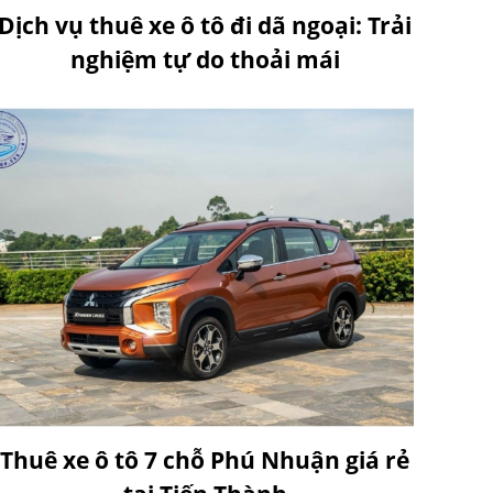
Dịch vụ thuê xe ô tô đi dã ngoại: Trải
nghiệm tự do thoải mái
Thuê xe ô tô 7 chỗ Phú Nhuận giá rẻ