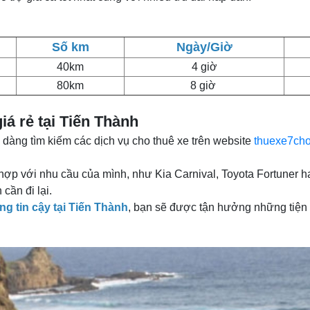
Số km
Ngày/Giờ
40km
4 giờ
80km
8 giờ
iá rẻ tại Tiến Thành
ễ dàng tìm kiếm các dịch vụ cho thuê xe trên website
thuexe7cho
hợp với nhu cầu của mình, như Kia Carnival, Toyota Fortuner h
cần đi lại.
ng tin cậy tại Tiến Thành
, bạn sẽ được tận hưởng những tiện í