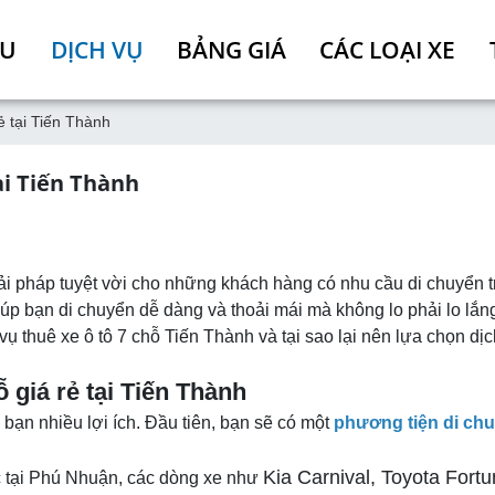
ỆU
DỊCH VỤ
BẢNG GIÁ
CÁC LOẠI XE
ẻ tại Tiến Thành
ại Tiến Thành
ải pháp tuyệt vời cho những khách hàng có nhu cầu di chuyển t
iúp bạn di chuyển dễ dàng và thoải mái mà không lo phải lo lắng 
 vụ thuê xe ô tô 7 chỗ Tiến Thành và tại sao lại nên lựa chọn d
ỗ giá rẻ tại Tiến Thành
 bạn nhiều lợi ích. Đầu tiên, bạn sẽ có một
phương tiện di chu
Kia Carnival, Toyota Fort
ác tại Phú Nhuận, các dòng xe như