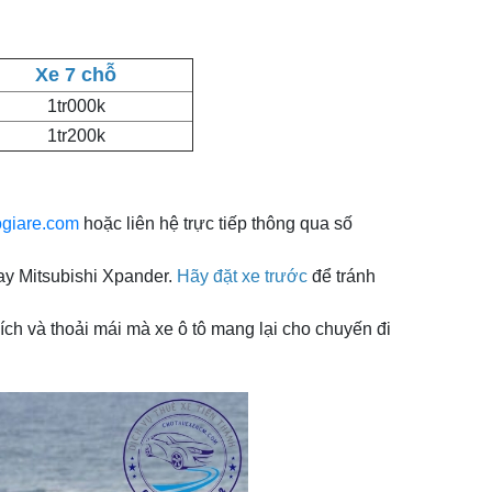
Xe 7 chỗ
1tr000k
1tr200k
giare.com
hoặc liên hệ trực tiếp thông qua số
ay Mitsubishi Xpander.
Hãy đặt xe trước
để tránh
ch và thoải mái mà xe ô tô mang lại cho chuyến đi