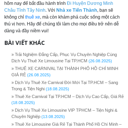
hôm nay để bắt đầu hành trình
Đi Huyện Dương Minh
Châu Tỉnh Tây Ninh
. Với
Nhà xe Tiến Thành
, bạn sẽ
không chỉ
thuê xe
, mà còn khám phá cuộc sống một cách
thú vị hơn. Hãy để chúng tôi làm cho mọi điều trở nên dễ
dàng và đầy niềm vui!
BÀI VIẾT KHÁC
» Trải Nghiệm Đẳng Cấp, Phục Vụ Chuyên Nghiệp Cùng
Dịch Vụ Thuê Xe Limousine Tại TP.HCM
(26.08.2025)
» THUÊ XE CARNIVAL TẠI THÀNH PHỐ HỒ CHÍ MINH
GIÁ RẺ
(26.08.2025)
» Dịch Vụ Thuê Xe Carnival Đời Mới Tại TP.HCM – Sang
Trọng & Tiện Nghi
(18.08.2025)
» Thuê Xe Carnival Tại TP.HCM – Dịch Vụ Cao Cấp, Giá Rẻ
(18.08.2025)
» Dịch Vụ Thuê Xe Limousine VIP TPHCM – Tiện Nghi &
Chuyên Nghiệp
(13.08.2025)
» Thuê Xe Limousine Giá Rẻ Tại Thành Phố Hồ Chí Minh –