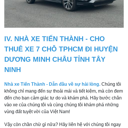
IV. NHÀ XE TIẾN THÀNH - CHO
THUÊ XE 7 CHỖ TPHCM ĐI HUYỆN
DƯƠNG MINH CHÂU TỈNH TÂY
NINH
Nhà xe Tiến Thành - Dẫn đầu về sự hài lòng.
Chúng tôi
không chỉ mang đến sự thoải mái và tiết kiệm, mà còn đem
đến cho bạn cảm giác tự do và khám phá. Hãy bước chân
vào xe của chúng tôi và cùng chúng tôi khám phá những
vùng đất tuyệt vời của Việt Nam!
Vậy còn chần chừ gì nữa? Hãy liên hệ với chúng tôi ngay