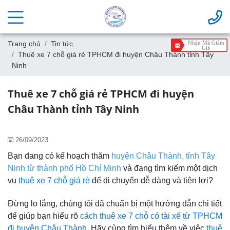
Trang chủ
Tin tức
Nhận Mã Giảm
Giá
Thuê xe 7 chỗ giá rẻ TPHCM đi huyện Châu Thành tỉnh Tây
Ninh
Thuê xe 7 chỗ giá rẻ TPHCM đi huyện
Châu Thành tỉnh Tây Ninh
26/09/2023
Bạn đang có kế hoạch thăm
huyện Châu Thành, tỉnh Tây
Ninh từ thành phố Hồ Chí Minh
và đang tìm kiếm một dịch
vụ
thuê xe 7 chỗ giá rẻ
để di chuyển dễ dàng và tiện lợi?
Đừng lo lắng, chúng tôi đã chuẩn bị một hướng dẫn chi tiết
để giúp bạn hiểu rõ
cách thuê xe 7 chỗ có tài xế từ TPHCM
đi huyện Châu Thành
. Hãy cùng tìm hiểu thêm về việc
thuê