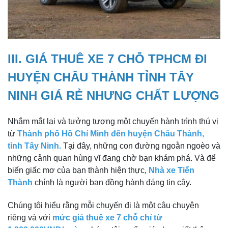
III. GIÁ THUÊ XE 7 CHỖ TPHCM ĐI
HUYỆN CHÂU THÀNH TỈNH TÂY
NINH GIÁ RẺ NHƯNG CHẤT LƯỢNG
Nhắm mắt lại và tưởng tượng một chuyến hành trình thú vị
từ
Thành phố Hồ Chí Minh đến huyện Châu Thành,
tỉnh Tây Ninh.
Tại đây, những con đường ngoằn ngoèo và
những cảnh quan hùng vĩ đang chờ bạn khám phá. Và để
biến giấc mơ của bạn thành hiện thực,
Nhà xe Tiến
Thành
chính là người bạn đồng hành đáng tin cậy.
Chúng tôi hiểu rằng mỗi chuyến đi là một câu chuyện
riêng và với
mức giá thuê xe 7 chỗ chỉ từ