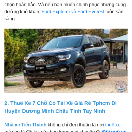
chọn hoàn hảo. Và nếu bạn muốn chinh phục những cung
đường khó khăn,
Ford Explorer và Ford Everest
luôn sẵn
sàng.
2. Thuê Xe 7 Chỗ Có Tài Xế Giá Rẻ Tphcm Đi
Huyện Dương Minh Châu Tỉnh Tây Ninh
Nhà xe Tiến Thành
không chỉ đơn thuần là nơi
thuê xe
,
mà còn là đối tác của bạn trong mọi chuyến đi.
Đội ngũ tài